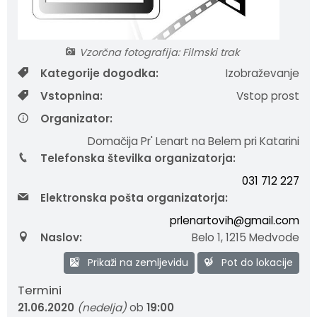
Krajevne skupnosti
Strateški dokumenti
Javni zavod Polhograjska graščina
Letovanje za starejše
Zasebni vrtci in varuhi predšolskih otrok
Merilniki hitrosti
Cenik storitev
JP VOKA SNAGA
Vzorčna fotografija: Filmski trak
Gasilstvo in civilna zaščita
Turistična taksa
Organizacije s področja socialnega varstva
Lokalni ponudniki hrane in izdelkov
Režijski obrat
Kategorije dogodka:
Izobraževanje
Občinski nagrajenci
Vprašajte občino
Portal eUprava
Trajnostni razvoj turizma
Vstopnina:
Vstop prost
Organizator:
Predlagajte občini
Župnije
Domačija Pr' Lenart na Belem pri Katarini
Telefonska številka organizatorja:
Oskrba najdenih živali
Osmrtnice
031 712 227
Elektronska pošta organizatorja:
prlenartovih@gmail.com
Naslov:
Belo 1
,
1215 Medvode
Prikaži na zemljevidu
Pot do lokacije
Termini
21.06.2020
(nedelja)
ob
19:00