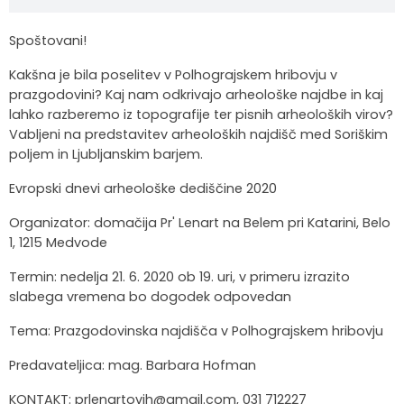
Spoštovani!
Kakšna je bila poselitev v Polhograjskem hribovju v
prazgodovini? Kaj nam odkrivajo arheološke najdbe in kaj
lahko razberemo iz topografije ter pisnih arheoloških virov?
Vabljeni na predstavitev arheoloških najdišč med Soriškim
poljem in Ljubljanskim barjem.
Evropski dnevi arheološke dediščine 2020
Organizator: domačija Pr' Lenart na Belem pri Katarini, Belo
1, 1215 Medvode
Termin: nedelja 21. 6. 2020 ob 19. uri, v primeru izrazito
slabega vremena bo dogodek odpovedan
Tema: Prazgodovinska najdišča v Polhograjskem hribovju
Predavateljica: mag. Barbara Hofman
KONTAKT:
prlenartovih@gmail.com
, 031 712227