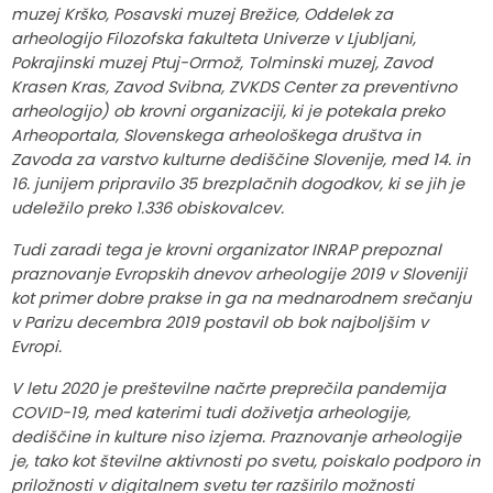
muzej Krško, Posavski muzej Brežice, Oddelek za
arheologijo Filozofska fakulteta Univerze v Ljubljani,
Pokrajinski muzej Ptuj-Ormož, Tolminski muzej, Zavod
Krasen Kras, Zavod Svibna, ZVKDS Center za preventivno
arheologijo) ob krovni organizaciji, ki je potekala preko
Arheoportala, Slovenskega arheološkega društva in
Zavoda za varstvo kulturne dediščine Slovenije, med 14. in
16. junijem pripravilo 35 brezplačnih dogodkov, ki se jih je
udeležilo preko 1.336 obiskovalcev.
Tudi zaradi tega je krovni organizator INRAP prepoznal
praznovanje Evropskih dnevov arheologije 2019 v Sloveniji
kot primer dobre prakse in ga na mednarodnem srečanju
v Parizu decembra 2019 postavil ob bok najboljšim v
Evropi.
V letu 2020 je preštevilne načrte preprečila pandemija
COVID-19, med katerimi tudi doživetja arheologije,
dediščine in kulture niso izjema. Praznovanje arheologije
je, tako kot številne aktivnosti po svetu, poiskalo podporo in
priložnosti v digitalnem svetu ter razširilo možnosti