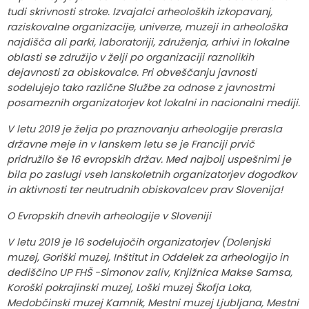
tudi skrivnosti stroke. Izvajalci arheoloških izkopavanj,
raziskovalne organizacije, univerze, muzeji in arheološka
najdišča ali parki, laboratoriji, združenja, arhivi in lokalne
oblasti se združijo v želji po organizaciji raznolikih
dejavnosti za obiskovalce. Pri obveščanju javnosti
sodelujejo tako različne Službe za odnose z javnostmi
posameznih organizatorjev kot lokalni in nacionalni mediji.
V letu 2019 je želja po praznovanju arheologije prerasla
državne meje in v lanskem letu se je Franciji prvič
pridružilo še 16 evropskih držav. Med najbolj uspešnimi je
bila po zaslugi vseh lanskoletnih organizatorjev dogodkov
in aktivnosti ter neutrudnih obiskovalcev prav Slovenija!
O Evropskih dnevih arheologije v Sloveniji
V letu 2019 je 16 sodelujočih organizatorjev (Dolenjski
muzej, Goriški muzej, Inštitut in Oddelek za arheologijo in
dediščino UP FHŠ -Simonov zaliv, Knjižnica Makse Samsa,
Koroški pokrajinski muzej, Loški muzej Škofja Loka,
Medobčinski muzej Kamnik, Mestni muzej Ljubljana, Mestni