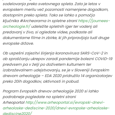
sodelovanja preko svetovnega spleta. Zato je letos v
evropskem merilu več pozornosti namenjene dogodkom,
dostopnim preko spleta. Tako se lahko s pomočjo
ključnika #Archeorama in spletne strani
https://journees-
archeologie.fr/
udeležite spletnih iger ter vodenj ali
predavanj v živo, si ogledate videe, podkaste ali
dokumentarne filme in zbirke, ki jih pripravljajo tudi druge
evropske države.
Ob uspešni zajezitvi širjenja koronavirusa SARS-CoV-2 in
ob sproščanju ukrepov zaradi pandemije bolezni COVID-19
predvsem pa v želji po doživetem kulturnem ter
izobraževalnem udejstvovanju, se je v Sloveniji Evropskim
dnevom arheologije – EDA 2020 pridružilo 14 organizatorjev
preko 20ih dogodkov, aktivnosti in pobud.
Program Evropskih dnevov arheologije 2020 si lahko
podrobneje pogledate na spletni strani
Arheoportal
http://www.arheoportal.si/evropski-dnevi-
arheoloske-dediscine-2020/dnevi-evropske-arheoloske-
dediscine2020/