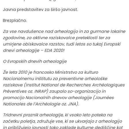
Javna predstavitev za širšo javnost.
Brezplačno.
Za vse navdušence nad arheologijo in za gurmane lokalne
zgodovine, za aktivne raziskovalce preteklosti ter za
umirjene obiskovalce razstav, tudi letos so tukaj Evropski
dnevi arheologije – EDA 2020!
O Evropskih dnevih arheologije
Že leta 2010 je francosko Ministrstvo za kulturo
Nacionalnemu inštitutu za preventivne arheološke
raziskave (Institut National de Recherches Archéologiques
Préventives oz. INRAP) zaupalo so-organizacijo in
promocijo Nacionalnih dnevov arheologije (Journées
Nationales de l’Archéologie oz. JNA).
Tridnevni praznik arheologije, ki vsako leto poteka na
začetku poletja, združuje vse, ki se ukvarjajo z arheologijo
in približujejo javnosti tako zaklade kulturne dediščine kot