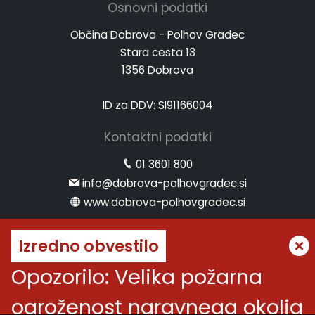
Osnovni podatki
Občina Dobrova - Polhov Gradec
Stara cesta 13
1356 Dobrova
ID za DDV: SI91166004
Kontaktni podatki
01 3601 800
info@dobrova-polhovgradec.si
www.dobrova-polhovgradec.si
Uradne ure
Izredno obvestilo
ponedeljek:
od 8.00 do 12.00
Opozorilo: Velika požarna
sreda:
od 8.00 do 12.00 in od 14.00 do 16.00
petek:
od 8.00 do 12.00
ogroženost naravnega okolja