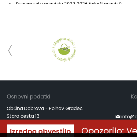
Osnovni podatki
Ko
Občina Dobrova - Polhov Gradec
Stara cesta 13
info@d
1356 Dobrova
www.d
Opozorilo: V
Izredno obvestilo