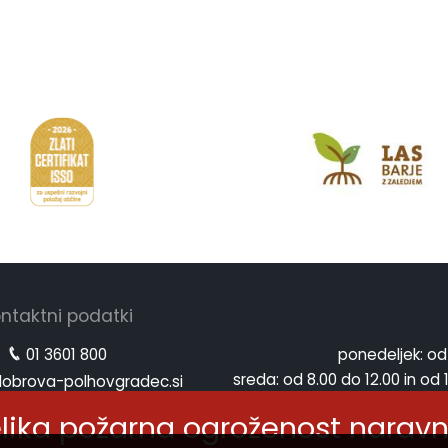
ntaktni podatki
01 3601 800
ponedeljek:
od
sreda:
od 8.00 do 12.00 in od 
obrova-polhovgradec.si
petek:
od
obrova-polhovgradec.si
elika požarna ogroženost narav