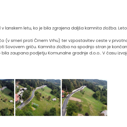
del v lanskem letu, ko je bila zgrajena daljša kamnita zložba. Le
o (v smeri proti Črnem Vrhu) ter vzpostavitev ceste v prvotno
roti Sovovem griču. Kamnita zložba na spodnjo stran je končan
o bila zaupana podjetju Komunalne gradnje d.o.o.. V času izvaj