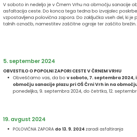
V soboto in nedeljo je v Črnem Vrhu na območju sanacije obeh
Krajevne skupnosti
Strateški dokumenti
Javni zavod Polhograjska graščina
Letovanje za starejše
Zasebni vrtci in varuhi predšolskih otrok
Merilniki hitrosti
Cenik storitev
JP VOKA SNAGA
asfaltacija ceste. Do konca tega tedna bo izvajalec poskrbel
vzpostavljena polovična zapora. Do zaključka vseh del, ki je 
Gasilstvo in civilna zaščita
Turistična taksa
Organizacije s področja socialnega varstva
Lokalni ponudniki hrane in izdelkov
Režijski obrat
talnih označb, namestitev zaščitne ograje ter zaščito brežin.
Občinski nagrajenci
Vprašajte občino
Portal eUprava
Trajnostni razvoj turizma
Predlagajte občini
Župnije
5. september 2024
Oskrba najdenih živali
Osmrtnice
OBVESTILO O POPOLNI ZAPORI CESTE V ČRNEM VRHU
Obveščamo vas, da bo
v soboto, 7. septembra 2024,
območju sanacije plazu pri OŠ Črni Vrh in na območju
ponedeljka, 9. septembra 2024, do četrtka, 12. septemb
19. avgust 2024
POLOVIČNA ZAPORA
do 13. 9. 2024
zaradi asfaltiranja