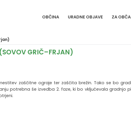
OBČINA
URADNE OBJAVE
ZA OBČA
rjan)
H (SOVOV GRIČ–FRJAN)
estitev zaščitne ograje ter zaščita brežin. Tako se bo grad
anju potrebna še izvedba 2. faze, ki bo vključevala gradnjo p
trjeni.