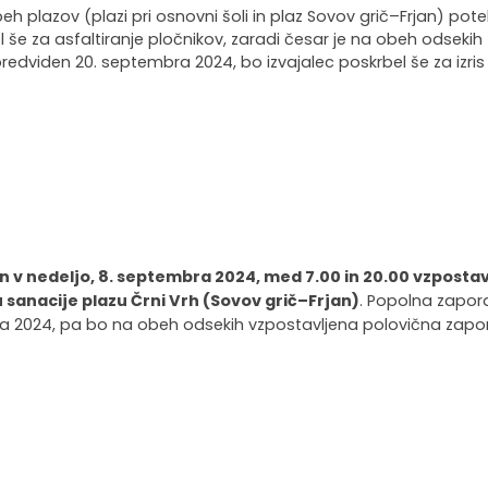
 plazov (plazi pri osnovni šoli in plaz Sovov grič–Frjan) pote
 še za asfaltiranje pločnikov, zaradi česar je na obeh odsekih
predviden 20. septembra 2024, bo izvajalec poskrbel še za izris
 in v nedeljo, 8. septembra 2024, med 7.00 in 20.00 vzpos
 sanacije plazu Črni Vrh (Sovov grič–Frjan)
. Popolna zapor
ra 2024, pa bo na obeh odsekih vzpostavljena polovična zapora