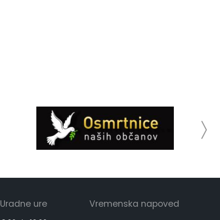
Uradne ure
Vremenska napoved