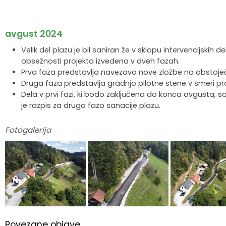
avgust 2024
Velik del plazu je bil saniran že v sklopu intervencijskih 
obsežnosti projekta izvedena v dveh fazah.
Prva faza predstavlja navezavo nove zložbe na obstoječ
Druga faza predstavlja gradnjo pilotne stene v smeri p
Dela v prvi fazi, ki bodo zaključena do konca avgusta, s
je razpis za drugo fazo sanacije plazu.
Fotogalerija
Povezane objave