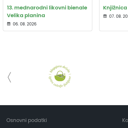
13. mednarodni likovni bienale
Knjižnic
Velika planina
07. 08. 2
06. 08. 2026
Osnovni podatki
Ko