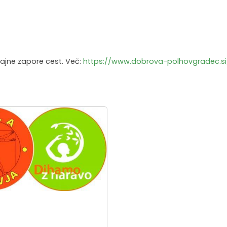
rajne zapore cest. Več:
https://www.dobrova-polhovgradec.s