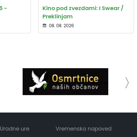
6 -
Kino pod zvezdami: I Swear /
Preklinjam
08. 08. 2026
Uradne ure
Vremenska napoved