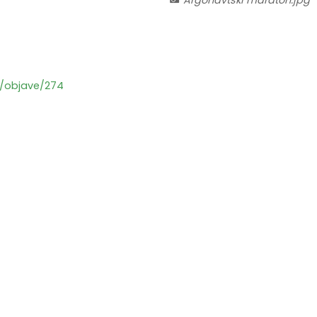
Argonavtski maraton.jpg
i/objave/274