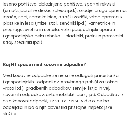
leseno pohištvo, oblazinjeno pohištvo, športni rekviziti
(smuči, jadralne deske, kolesa ipd.), orodje, druga oprema,
igrače, sodi, samokolnice, otroški vozički, vrtna oprema iz
plastike in lesa (mize, stoli, senčniki ipd.), vzmetnice in
preproge, svetila in senčila, veliki gospodinjski aparati
(gospodinjska bela tehnika – hladilniki, pralni in pomivalni
stroj, štedilniki ipd.).
Kaj NE spada med kosovne odpadke?
Med kosovne odpadke se ne sme odlagati preostanka
(gospodinjskih) odpadkov, stavbnega pohištva (okna,
vrata itd.), gradbenih odpadkov, zemlje, listja in vej,
nevarnih odpadkov, avtomobilskih gum, ipd. Odpadkov, ki
niso kosovni odpadki, JP VOKA-SNAGA d.o.o. ne bo
odpeljala in bo o njih obvestila pristojne inšpekcijske
službe.