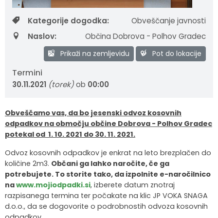
Krajevne skupnosti
Strateški dokumenti
Javni zavod Polhograjska graščina
Letovanje za starejše
Zasebni vrtci in varuhi predšolskih otrok
Merilniki hitrosti
Cenik storitev
JP VOKA SNAGA
Kategorije dogodka:
Obveščanje javnosti
Naslov:
Občina Dobrova - Polhov Gradec
Gasilstvo in civilna zaščita
Turistična taksa
Organizacije s področja socialnega varstva
Lokalni ponudniki hrane in izdelkov
Režijski obrat
Prikaži na zemljevidu
Pot do lokacije
Občinski nagrajenci
Vprašajte občino
Portal eUprava
Trajnostni razvoj turizma
Termini
30.11.2021
(torek)
ob
00:00
Predlagajte občini
Župnije
Oskrba najdenih živali
Osmrtnice
Obveščamo vas, da bo jesenski odvoz kosovnih
odpadkov na območju občine Dobrova - Polhov Gradec
potekal od 1. 10. 2021 do 30. 11. 2021.
Odvoz kosovnih odpadkov je enkrat na leto brezplačen do
količine 2m3.
Občani ga lahko naročite, če ga
potrebujete. To storite tako, da izpolnite e-naročilnico
na
www.mojiodpadki.si
, izberete datum znotraj
razpisanega termina ter počakate na klic JP VOKA SNAGA
d.o.o., da se dogovorite o podrobnostih odvoza kosovnih
odpadkov.