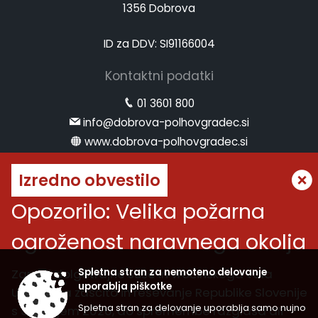
1356 Dobrova
ID za DDV: SI91166004
Kontaktni podatki
01 3601 800
info@dobrova-polhovgradec.si
www.dobrova-polhovgradec.si
Uradne ure
Izredno obvestilo
ponedeljek:
od 8.00 do 12.00
Opozorilo: Velika požarna
sreda:
od 8.00 do 12.00 in od 14.00 do 16.00
ogroženost naravnega okolja
petek:
od 8.00 do 12.00
Vremenska napoved
Zaradi dolgotrajne suše in vročinskega vala
Spletna stran za nemoteno delovanje
uporablja piškotke
Uprava za zaščito in reševanje Republike Slovenije
Spletna stran za delovanje uporablja samo nujno
s 30. julijem 2026, do spremembe razglasa ali