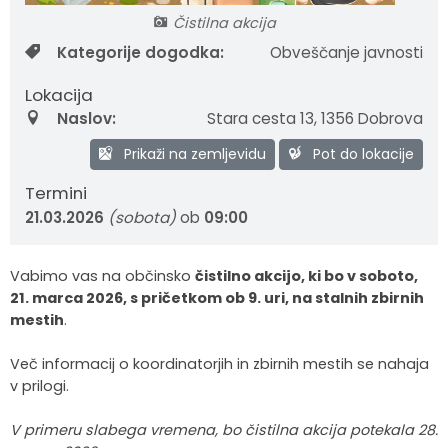
Čistilna akcija
Krajevne skupnosti
Strateški dokumenti
Javni zavod Polhograjska graščina
Letovanje za starejše
Zasebni vrtci in varuhi predšolskih otrok
Merilniki hitrosti
Cenik storitev
JP VOKA SNAGA
Kategorije dogodka:
Obveščanje javnosti
Gasilstvo in civilna zaščita
Turistična taksa
Organizacije s področja socialnega varstva
Lokalni ponudniki hrane in izdelkov
Režijski obrat
Lokacija
Naslov:
Stara cesta 13
,
1356 Dobrova
Občinski nagrajenci
Vprašajte občino
Portal eUprava
Trajnostni razvoj turizma
Prikaži na zemljevidu
Pot do lokacije
Predlagajte občini
Župnije
Termini
21.03.2026
(sobota)
ob
09:00
Oskrba najdenih živali
Osmrtnice
Vabimo vas na občinsko
čistilno akcijo, ki bo v soboto,
21. marca 2026, s pričetkom ob 9. uri, na stalnih zbirnih
mestih
.
Več informacij o koordinatorjih in zbirnih mestih se nahaja
v prilogi.
V primeru slabega vremena, bo čistilna akcija potekala 28.