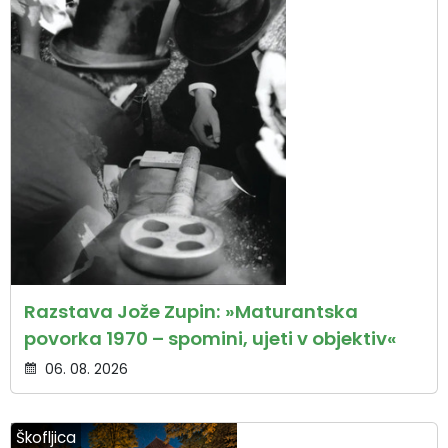
Razstava Jože Zupin: »Maturantska
povorka 1970 – spomini, ujeti v objektiv«
06. 08. 2026
Škofljica