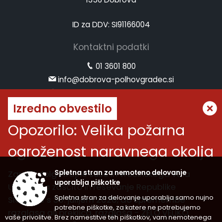
ID za DDV: SI91166004
Kontaktni podatki
01 3601 800
info@dobrova-polhovgradec.si
www.dobrova-polhovgradec.si
Izredno obvestilo
Uradne ure
Opozorilo: Velika požarna
ponedeljek:
od 8.00 do 12.00
ogroženost naravnega okolja
sreda:
od 8.00 do 12.00 in od 14.00 do 16.00
petek:
od 8.00 do 12.00
Zaradi dolgotrajne suše in vročinskega vala
Spletna stran za nemoteno delovanje
Vremenska napoved
uporablja piškotke
Uprava za zaščito in reševanje Republike
Spletna stran za delovanje uporablja samo nujno
Slovenije s 30. julijem 2026, do spremembe
potrebne piškotke, za katere ne potrebujemo
razglasa ali preklica, razglaša - ZELO VELIKO
vaše privolitve. Brez namestitve teh piškotkov, vam nemotenega
Splošni pogoji spletne strani
|