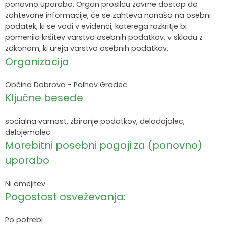
ponovno uporabo. Organ prosilcu zavrne dostop do
Krajevne skupnosti
Strateški dokumenti
Javni zavod Polhograjska graščina
Letovanje za starejše
Zasebni vrtci in varuhi predšolskih otrok
Merilniki hitrosti
Cenik storitev
JP VOKA SNAGA
zahtevane informacije, če se zahteva nanaša na osebni
podatek, ki se vodi v evidenci, katerega razkritje bi
pomenilo kršitev varstva osebnih podatkov, v skladu z
Gasilstvo in civilna zaščita
Turistična taksa
Organizacije s področja socialnega varstva
Lokalni ponudniki hrane in izdelkov
Režijski obrat
zakonom, ki ureja varstvo osebnih podatkov.
Organizacija
Občinski nagrajenci
Vprašajte občino
Portal eUprava
Trajnostni razvoj turizma
Občina Dobrova - Polhov Gradec
Predlagajte občini
Župnije
Ključne besede
Oskrba najdenih živali
Osmrtnice
socialna varnost, zbiranje podatkov, delodajalec,
delojemalec
Morebitni posebni pogoji za (ponovno)
uporabo
Ni omejitev
Pogostost osveževanja:
Po potrebi